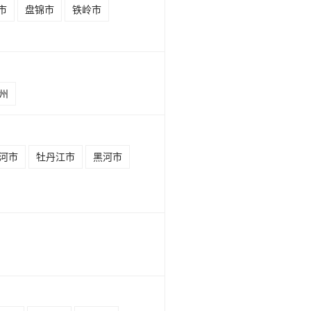
市
盘锦市
铁岭市
州
河市
牡丹江市
黑河市