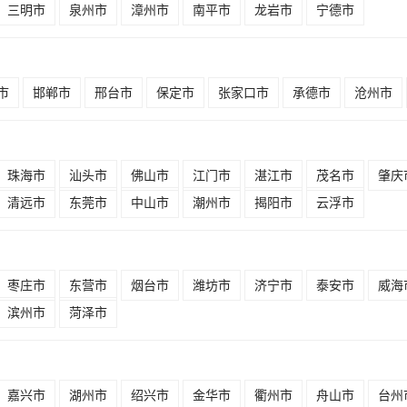
三明市
泉州市
漳州市
南平市
龙岩市
宁德市
市
邯郸市
邢台市
保定市
张家口市
承德市
沧州市
珠海市
汕头市
佛山市
江门市
湛江市
茂名市
肇庆
清远市
东莞市
中山市
潮州市
揭阳市
云浮市
枣庄市
东营市
烟台市
潍坊市
济宁市
泰安市
威海
滨州市
菏泽市
嘉兴市
湖州市
绍兴市
金华市
衢州市
舟山市
台州