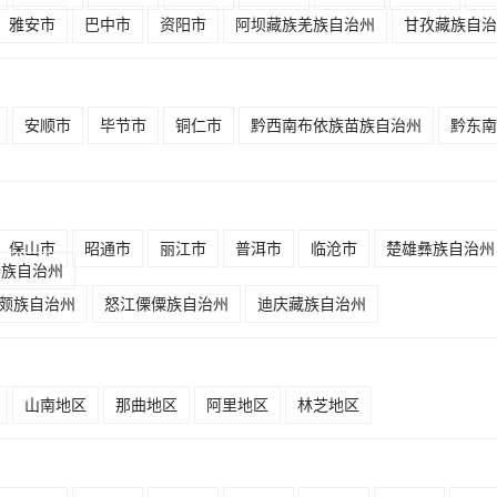
雅安市
巴中市
资阳市
阿坝藏族羌族自治州
甘孜藏族自治
安顺市
毕节市
铜仁市
黔西南布依族苗族自治州
黔东南
保山市
昭通市
丽江市
普洱市
临沧市
楚雄彝族自治州
傣族自治州
颇族自治州
怒江傈僳族自治州
迪庆藏族自治州
山南地区
那曲地区
阿里地区
林芝地区