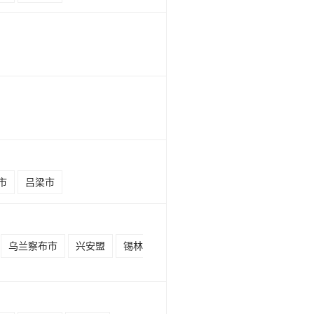
市
吕梁市
乌兰察布市
兴安盟
锡林