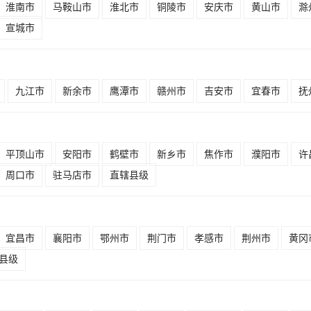
淮南市
马鞍山市
淮北市
铜陵市
安庆市
黄山市
滁
宣城市
九江市
新余市
鹰潭市
赣州市
吉安市
宜春市
抚
平顶山市
安阳市
鹤壁市
新乡市
焦作市
濮阳市
许
周口市
驻马店市
直辖县级
宜昌市
襄阳市
鄂州市
荆门市
孝感市
荆州市
黄冈
县级