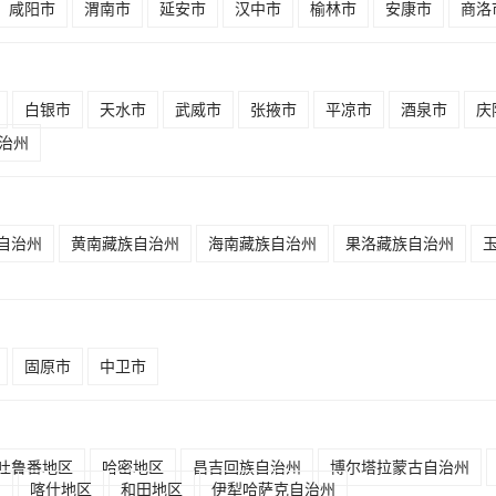
咸阳市
渭南市
延安市
汉中市
榆林市
安康市
商洛
白银市
天水市
武威市
张掖市
平凉市
酒泉市
庆
治州
自治州
黄南藏族自治州
海南藏族自治州
果洛藏族自治州
固原市
中卫市
吐鲁番地区
哈密地区
昌吉回族自治州
博尔塔拉蒙古自治州
州
喀什地区
和田地区
伊犁哈萨克自治州