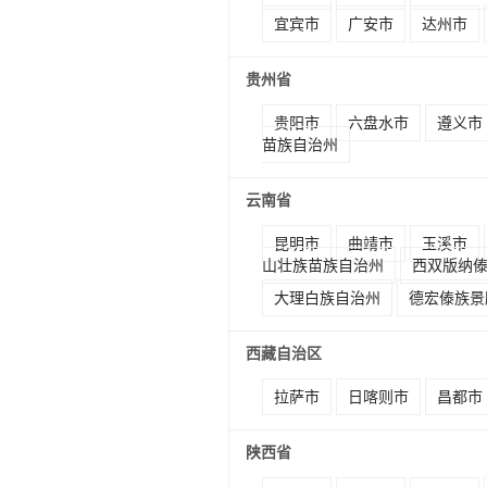
宜宾市
广安市
达州市
贵州省
贵阳市
六盘水市
遵义市
苗族自治州
云南省
昆明市
曲靖市
玉溪市
山壮族苗族自治州
西双版纳
大理白族自治州
德宏傣族景
西藏自治区
拉萨市
日喀则市
昌都市
陕西省