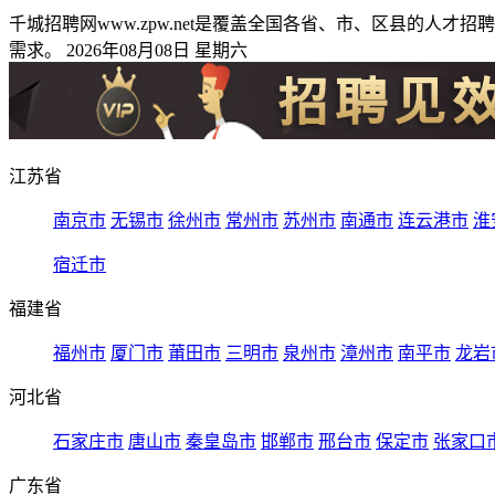
千城招聘网www.zpw.net是覆盖全国各省、市、区县的
需求。 2026年08月08日 星期六
江苏省
南京市
无锡市
徐州市
常州市
苏州市
南通市
连云港市
淮
宿迁市
福建省
福州市
厦门市
莆田市
三明市
泉州市
漳州市
南平市
龙岩
河北省
石家庄市
唐山市
秦皇岛市
邯郸市
邢台市
保定市
张家口
广东省