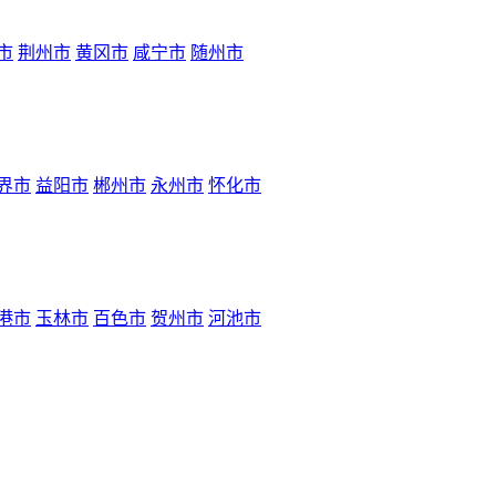
市
荆州市
黄冈市
咸宁市
随州市
界市
益阳市
郴州市
永州市
怀化市
港市
玉林市
百色市
贺州市
河池市