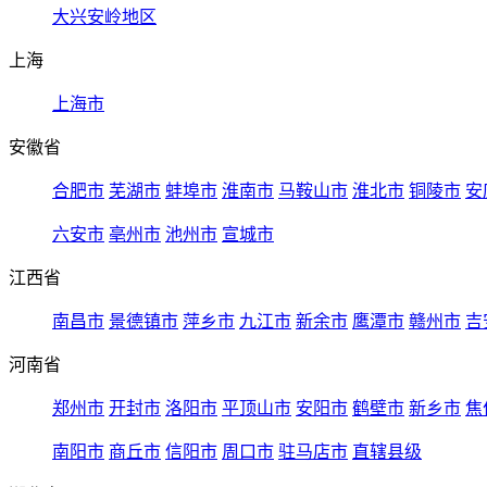
大兴安岭地区
上海
上海市
安徽省
合肥市
芜湖市
蚌埠市
淮南市
马鞍山市
淮北市
铜陵市
安
六安市
亳州市
池州市
宣城市
江西省
南昌市
景德镇市
萍乡市
九江市
新余市
鹰潭市
赣州市
吉
河南省
郑州市
开封市
洛阳市
平顶山市
安阳市
鹤壁市
新乡市
焦
南阳市
商丘市
信阳市
周口市
驻马店市
直辖县级