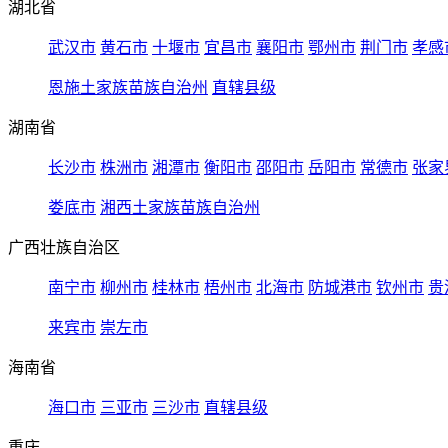
湖北省
武汉市
黄石市
十堰市
宜昌市
襄阳市
鄂州市
荆门市
孝感
恩施土家族苗族自治州
直辖县级
湖南省
长沙市
株洲市
湘潭市
衡阳市
邵阳市
岳阳市
常德市
张家
娄底市
湘西土家族苗族自治州
广西壮族自治区
南宁市
柳州市
桂林市
梧州市
北海市
防城港市
钦州市
贵
来宾市
崇左市
海南省
海口市
三亚市
三沙市
直辖县级
重庆