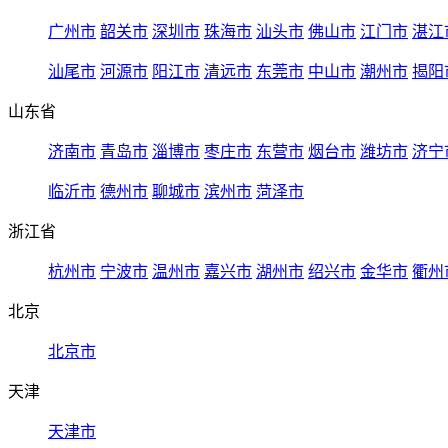
广州市
韶关市
深圳市
珠海市
汕头市
佛山市
江门市
湛江
汕尾市
河源市
阳江市
清远市
东莞市
中山市
潮州市
揭阳
山东省
济南市
青岛市
淄博市
枣庄市
东营市
烟台市
潍坊市
济宁
临沂市
德州市
聊城市
滨州市
菏泽市
浙江省
杭州市
宁波市
温州市
嘉兴市
湖州市
绍兴市
金华市
衢州
北京
北京市
天津
天津市