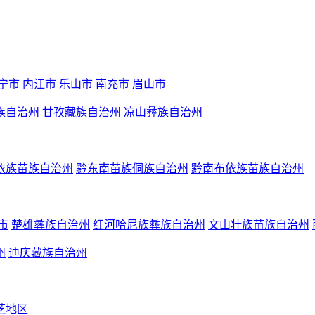
宁市
内江市
乐山市
南充市
眉山市
族自治州
甘孜藏族自治州
凉山彝族自治州
依族苗族自治州
黔东南苗族侗族自治州
黔南布依族苗族自治州
市
楚雄彝族自治州
红河哈尼族彝族自治州
文山壮族苗族自治州
州
迪庆藏族自治州
芝地区