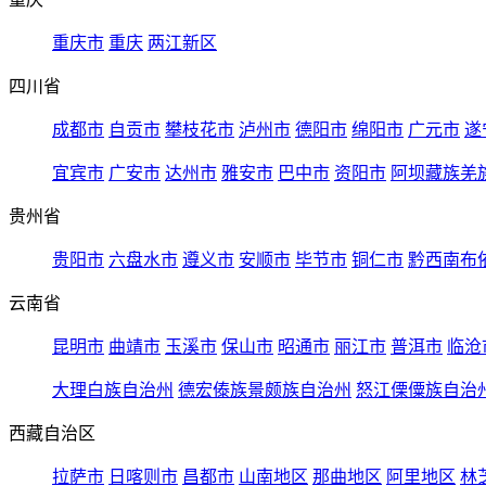
重庆市
重庆
两江新区
四川省
成都市
自贡市
攀枝花市
泸州市
德阳市
绵阳市
广元市
遂
宜宾市
广安市
达州市
雅安市
巴中市
资阳市
阿坝藏族羌
贵州省
贵阳市
六盘水市
遵义市
安顺市
毕节市
铜仁市
黔西南布
云南省
昆明市
曲靖市
玉溪市
保山市
昭通市
丽江市
普洱市
临沧
大理白族自治州
德宏傣族景颇族自治州
怒江傈僳族自治
西藏自治区
拉萨市
日喀则市
昌都市
山南地区
那曲地区
阿里地区
林