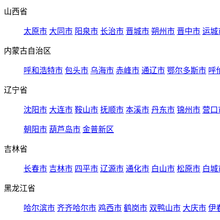
山西省
太原市
大同市
阳泉市
长治市
晋城市
朔州市
晋中市
运城
内蒙古自治区
呼和浩特市
包头市
乌海市
赤峰市
通辽市
鄂尔多斯市
呼
辽宁省
沈阳市
大连市
鞍山市
抚顺市
本溪市
丹东市
锦州市
营口
朝阳市
葫芦岛市
金普新区
吉林省
长春市
吉林市
四平市
辽源市
通化市
白山市
松原市
白城
黑龙江省
哈尔滨市
齐齐哈尔市
鸡西市
鹤岗市
双鸭山市
大庆市
伊