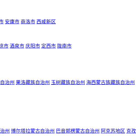
市
安康市
商洛市
西咸新区
凉市
酒泉市
庆阳市
定西市
陇南市
自治州
果洛藏族自治州
玉树藏族自治州
海西蒙古族藏族自治州
治州
博尔塔拉蒙古自治州
巴音郭楞蒙古自治州
阿克苏地区
克孜