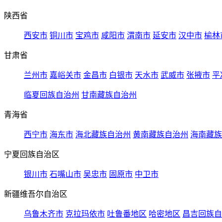
陕西省
西安市
铜川市
宝鸡市
咸阳市
渭南市
延安市
汉中市
榆林
甘肃省
兰州市
嘉峪关市
金昌市
白银市
天水市
武威市
张掖市
平
临夏回族自治州
甘南藏族自治州
青海省
西宁市
海东市
海北藏族自治州
黄南藏族自治州
海南藏族
宁夏回族自治区
银川市
石嘴山市
吴忠市
固原市
中卫市
新疆维吾尔自治区
乌鲁木齐市
克拉玛依市
吐鲁番地区
哈密地区
昌吉回族自