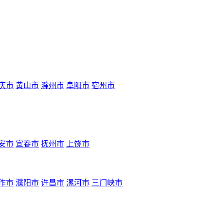
庆市
黄山市
滁州市
阜阳市
宿州市
安市
宜春市
抚州市
上饶市
作市
濮阳市
许昌市
漯河市
三门峡市