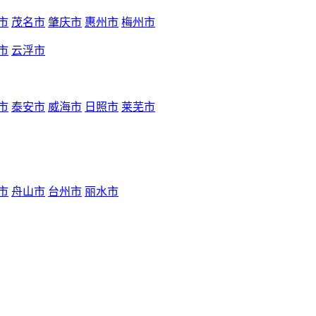
市
茂名市
肇庆市
惠州市
梅州市
市
云浮市
市
泰安市
威海市
日照市
莱芜市
市
舟山市
台州市
丽水市