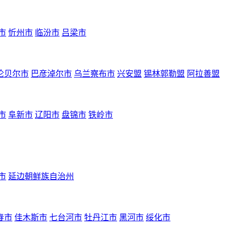
市
忻州市
临汾市
吕梁市
伦贝尔市
巴彦淖尔市
乌兰察布市
兴安盟
锡林郭勒盟
阿拉善盟
市
阜新市
辽阳市
盘锦市
铁岭市
市
延边朝鲜族自治州
春市
佳木斯市
七台河市
牡丹江市
黑河市
绥化市