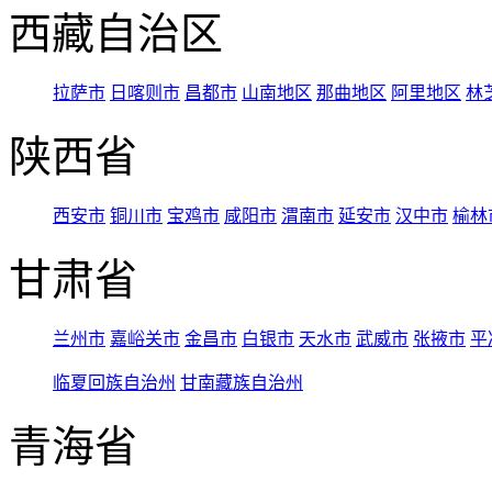
西藏自治区
拉萨市
日喀则市
昌都市
山南地区
那曲地区
阿里地区
林
陕西省
西安市
铜川市
宝鸡市
咸阳市
渭南市
延安市
汉中市
榆林
甘肃省
兰州市
嘉峪关市
金昌市
白银市
天水市
武威市
张掖市
平
临夏回族自治州
甘南藏族自治州
青海省