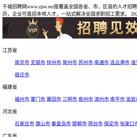
千城招聘网www.zpw.net是覆盖全国各省、市、区县的人
历，企业可直招本地人才，一站式解决全国求职招工需求。 2026
江苏省
南京市
无锡市
徐州市
常州市
苏州市
南通市
连云港市
淮
宿迁市
福建省
福州市
厦门市
莆田市
三明市
泉州市
漳州市
南平市
龙岩
河北省
石家庄市
唐山市
秦皇岛市
邯郸市
邢台市
保定市
张家口
广东省