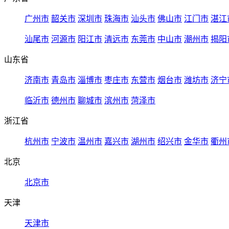
广州市
韶关市
深圳市
珠海市
汕头市
佛山市
江门市
湛江
汕尾市
河源市
阳江市
清远市
东莞市
中山市
潮州市
揭阳
山东省
济南市
青岛市
淄博市
枣庄市
东营市
烟台市
潍坊市
济宁
临沂市
德州市
聊城市
滨州市
菏泽市
浙江省
杭州市
宁波市
温州市
嘉兴市
湖州市
绍兴市
金华市
衢州
北京
北京市
天津
天津市