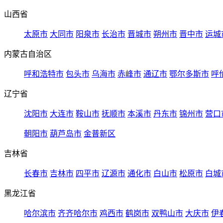
山西省
太原市
大同市
阳泉市
长治市
晋城市
朔州市
晋中市
运城
内蒙古自治区
呼和浩特市
包头市
乌海市
赤峰市
通辽市
鄂尔多斯市
呼
辽宁省
沈阳市
大连市
鞍山市
抚顺市
本溪市
丹东市
锦州市
营口
朝阳市
葫芦岛市
金普新区
吉林省
长春市
吉林市
四平市
辽源市
通化市
白山市
松原市
白城
黑龙江省
哈尔滨市
齐齐哈尔市
鸡西市
鹤岗市
双鸭山市
大庆市
伊