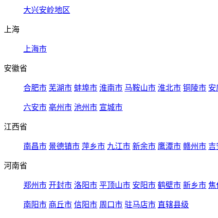
大兴安岭地区
上海
上海市
安徽省
合肥市
芜湖市
蚌埠市
淮南市
马鞍山市
淮北市
铜陵市
安
六安市
亳州市
池州市
宣城市
江西省
南昌市
景德镇市
萍乡市
九江市
新余市
鹰潭市
赣州市
吉
河南省
郑州市
开封市
洛阳市
平顶山市
安阳市
鹤壁市
新乡市
焦
南阳市
商丘市
信阳市
周口市
驻马店市
直辖县级