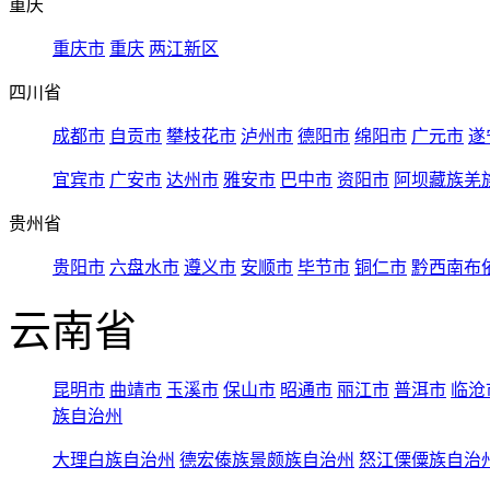
重庆
重庆市
重庆
两江新区
四川省
成都市
自贡市
攀枝花市
泸州市
德阳市
绵阳市
广元市
遂
宜宾市
广安市
达州市
雅安市
巴中市
资阳市
阿坝藏族羌
贵州省
贵阳市
六盘水市
遵义市
安顺市
毕节市
铜仁市
黔西南布
云南省
昆明市
曲靖市
玉溪市
保山市
昭通市
丽江市
普洱市
临沧
族自治州
大理白族自治州
德宏傣族景颇族自治州
怒江傈僳族自治