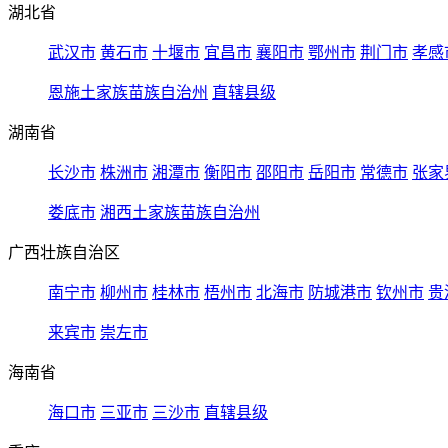
湖北省
武汉市
黄石市
十堰市
宜昌市
襄阳市
鄂州市
荆门市
孝感
恩施土家族苗族自治州
直辖县级
湖南省
长沙市
株洲市
湘潭市
衡阳市
邵阳市
岳阳市
常德市
张家
娄底市
湘西土家族苗族自治州
广西壮族自治区
南宁市
柳州市
桂林市
梧州市
北海市
防城港市
钦州市
贵
来宾市
崇左市
海南省
海口市
三亚市
三沙市
直辖县级