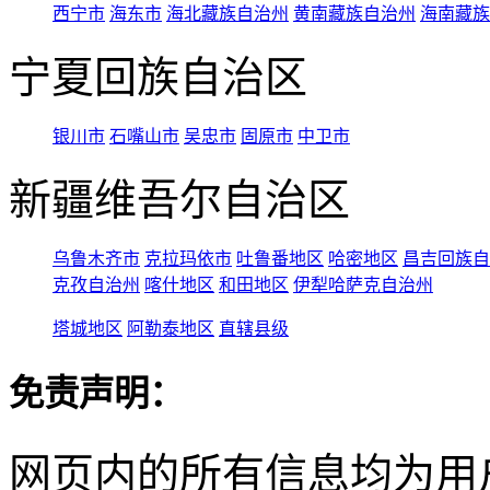
西宁市
海东市
海北藏族自治州
黄南藏族自治州
海南藏族
宁夏回族自治区
银川市
石嘴山市
吴忠市
固原市
中卫市
新疆维吾尔自治区
乌鲁木齐市
克拉玛依市
吐鲁番地区
哈密地区
昌吉回族自
克孜自治州
喀什地区
和田地区
伊犁哈萨克自治州
塔城地区
阿勒泰地区
直辖县级
免责声明：
网页内的所有信息均为用